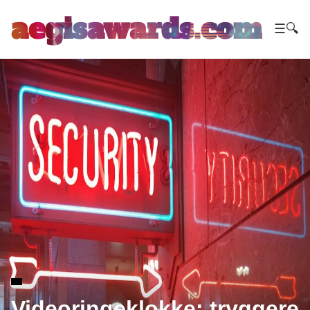
aegisawards.com
☰
🔍
Videoringeklokke: tryggere