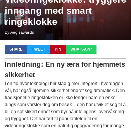
inngang med smart
ringeklokke
By Aegisawards
SHARE
TWEET
PIN
WHATSAPP
Innledning: En ny æra for hjemmets
sikkerhet
I en tid hvor teknologi blir stadig mer integrert i hverdagen
vår, har også hjemme-sikkerhet endret seg dramatisk. Den
tradisjonelle ringeklokken er ikke lenger bare en enkel
dings som varsler deg om besøk – den har utviklet seg til å
bli en sofistikert enhet som byr på intelligens, overvåkning
og trygghet. Det har ført til populariteten til en
videoringeklokke
som en naturlig oppgradering for mange