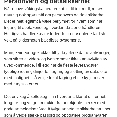
Personvern og datasikkerhet
Når et overvåkingskamera er koblet til internett, reises
naturlig nok spørsmål om personvern og datasikkerhet.
Det er helt legitimt å være bekymret for hvem som har
tilgang til opptakene, og hvordan dataene håndteres.
Heldigvis har flere av de ledende produsentene lagt stor
vekt på sikkerheten bak disse systemene.
Mange videoringeklokker tilbyr krypterte dataoverføringer,
som sikrer at video- og lydstrømmer ikke kan avlyttes av
uvedkommende. I tillegg har de fleste leverandører
tydelige retningslinjer for lagring og sletting av data, ofte
med mulighet til å velge lokal lagring eller skytjenester
med høy sikkerhet.
Det er viktig å sette seg inn i hvordan akkurat din enhet
fungerer, og velge produkter fra anerkjente merker med
gode anmeldelser. Ved å følge anbefalte sikkerhetsrutiner,
som å velge sterke passord og oppdatere programvaren