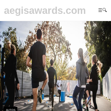
aegisawards.com
☰
🔍
AUTOS