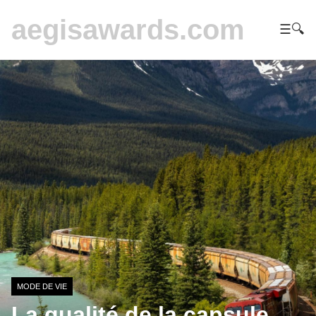
aegisawards.com
☰
🔍
MODE DE VIE
La qualité de la capsule